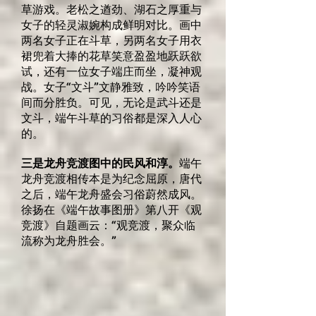
草游戏。老松之遒劲、湖石之厚重与
女子的轻灵淑婉构成鲜明对比。画中
两名女子正在斗草，另两名女子用衣
裙兜着大捧的花草笑意盈盈地跃跃欲
试，还有一位女子端庄而坐，凝神观
战。女子“文斗”文静雅致，吟吟笑语
间而分胜负。可见，无论是武斗还是
文斗，端午斗草的习俗都是深入人心
的。
三是龙舟竞渡图中的民风和淳。
端午
龙舟竞渡相传本是为纪念屈原，唐代
之后，端午龙舟盛会习俗蔚然成风。
徐扬在《端午故事图册》第八开《观
竞渡》自题画云：“观竞渡，聚众临
流称为龙舟胜会。”