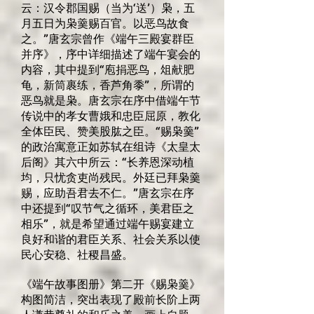
云：汉令郡国赐（当为‘送’）枭，五
月五日为枭羹赐百官。以恶鸟故食
之。”唐玄宗曾作《端午三殿宴群臣
并序》，序中详细描述了端午宴会的
内容，其中提到“庖捐恶鸟，俎献肥
龟，新筒裹练，香芦角黍”，所谓的
恶鸟就是枭。唐玄宗在序中借端午节
传说中的孝女曹娥和忠臣屈原，教化
全体臣民、赞美股肱之臣。“赐枭羹”
的政治寓意正如苏轼在组诗《太皇太
后阁》其六中所云：“长养恩深动植
均，只忧贪吏尚残民。外廷已拜枭羹
赐，应助吾君去不仁。”唐玄宗在序
中还提到“叹节气之循环，美君臣之
相乐”，就是希望通过端午赐宴建立
良好和谐的君臣关系、社会关系以使
民心安稳、社稷昌盛。
《端午故事图册》第二开《赐枭羹》
构图简洁，突出表现了殿前长阶上两