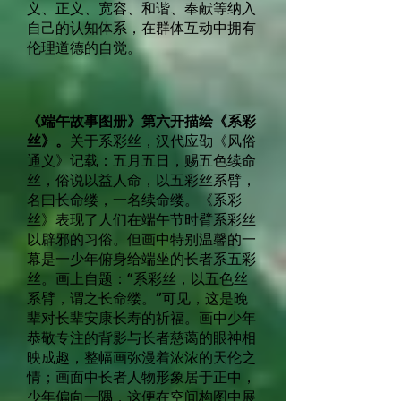
义、正义、宽容、和谐、奉献等纳入
自己的认知体系，在群体互动中拥有
伦理道德的自觉。
《端午故事图册》第六开描绘《系彩
丝》。
关于系彩丝，汉代应劭《风俗
通义》记载：五月五日，赐五色续命
丝，俗说以益人命，以五彩丝系臂，
名曰长命缕，一名续命缕。《系彩
丝》表现了人们在端午节时臂系彩丝
以辟邪的习俗。但画中特别温馨的一
幕是一少年俯身给端坐的长者系五彩
丝。画上自题：“系彩丝，以五色丝
系臂，谓之长命缕。”可见，这是晚
辈对长辈安康长寿的祈福。画中少年
恭敬专注的背影与长者慈蔼的眼神相
映成趣，整幅画弥漫着浓浓的天伦之
情；画面中长者人物形象居于正中，
少年偏向一隅，这便在空间构图中展