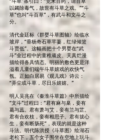
“斗草”条引曰：“竞釆百药，谓百草
以蠲除毒气，故世有斗草之戏。”“斗
草”也叫“斗百草”，有武斗和文斗之
分。
清代金廷标《群婴斗草图轴》绘临水
坡岸，“垂杨奇石草芊萋，红绿倾篮
斗贾低”。这幅画把十个男婴在“武
斗”全过程中的童稚顽皮、天真烂漫
描绘得各具情态。明丽的敷色更是洋
溢着儿童们端午斗草嬉戏的欢快气
氛。正如白居易《观儿戏》诗云：
“弄尘或斗草，尽日乐嬉嬉。”
明人吴兆在《秦淮斗草篇》中所描绘
“文斗”过程曰：“君有麻与臬，妾有
葛与藟。君有萧与艾，妾有兰与芷。
君有合欢枝，妾有相思子。君有拔心
生，妾有断肠死”，表现的就是这种
斗法。明代陈洪授《斗草图》绘湖石
老松下，五个女子围坐在空地上玩斗