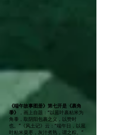
《端午故事图册》第七开是《裹角
黍》
，画上自题：“以菰叶裹粘米为
角黍，取阴阳包裹之义，以赞时
也。”《风土记》云：“端午日，以菰
叶粘米粟枣，灰汁煮熟，谓之粽。”