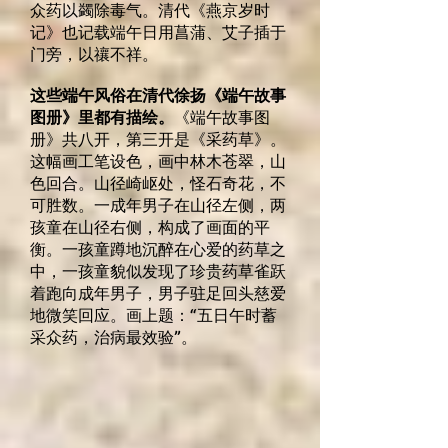
众药以蠲除毒气。清代《燕京岁时
记》也记载端午日用菖蒲、艾子插于
门旁，以禳不祥。
这些端午风俗在清代徐扬《端午故事
图册》里都有描绘。
《端午故事图
册》共八开，第三开是《采药草》。
这幅画工笔设色，画中林木苍翠，山
色回合。山径崎岖处，怪石奇花，不
可胜数。一成年男子在山径左侧，两
孩童在山径右侧，构成了画面的平
衡。一孩童蹲地沉醉在心爱的药草之
中，一孩童貌似发现了珍贵药草雀跃
着跑向成年男子，男子驻足回头慈爱
地微笑回应。画上题：“五日午时蓄
采众药，治病最效验”。