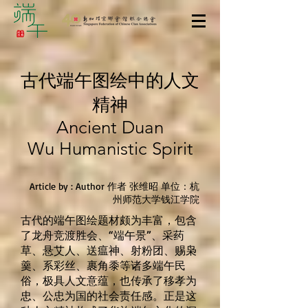
​古代端午图绘中的人文
精
神
Ancient Duan
Wu
Humanistic Spirit
Article by : Author 作者 张维昭 单位：杭
州师范大学钱江学院
古代的端午图绘题材颇为丰富，包含
了龙舟竞渡胜会、“端午景”、采药
草、悬艾人、送瘟神、射粉团、赐枭
羹、系彩丝、裹角黍等诸多端午民
俗，极具人文意蕴，也传承了移孝为
忠、公忠为国的社会责任感。正是这