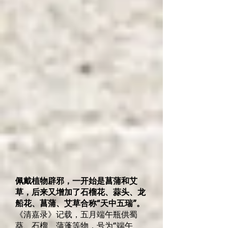
佩戴植物辟邪，一开始是菖蒲和艾
草，后来又增加了石榴花、蒜头、龙
船花、菖蒲、艾草合称“天中五瑞”。
《清嘉录》记载，五月端午瓶供蜀
葵、石榴、蒲蓬等物，号为“端午