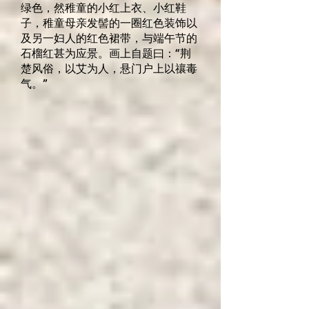
绿色，然稚童的小红上衣、小红鞋
子，稚童母亲发髻的一圈红色装饰以
及另一妇人的红色裙带，与端午节的
石榴红甚为应景。画上自题曰：“荆
楚风俗，以艾为人，悬门户上以禳毒
气。”