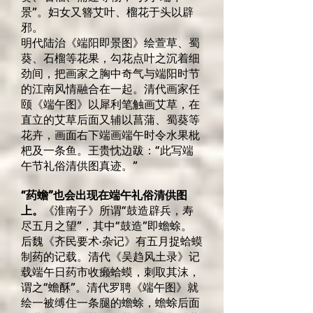
景”。妇女又簪艾叶、榴花于头以辟
邪。
明代陆治《端阳即景图》绘萱草、蜀
葵、石榴等花果，勾花点叶之沉着细
劲间，把画家之胸中奇气与端阳时节
的江南风情融合在一起。清代画家任
颐《端午图》以犀利笔触画艾草，在
直立的艾草后面又辅以菖蒲、蜀葵等
花卉，画面右下端画端午时令水果枇
杷及一条鱼。王贵忱边跋：“此写端
午节礼俗清供图真迹。”
“药蟾”也会出现在端午礼俗清供图
上。
《淮南子》所谓“鼓造辟兵，寿
尽五月之望”，其中“鼓造”即蟾蜍。
后魏《齐民要术·杂记》有五月捉蛤蟆
制药的记载。清代《吴趋风土录》记
载端午日药市收癞蛤蟆，刺取其沫，
谓之“蟾酥”。清代罗聘《端午图》就
绘一被缚住一条腿的蟾蜍，蟾蜍后面