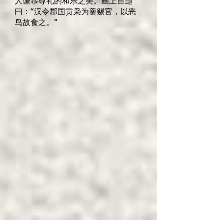
人谦恭尊礼的和乐之美。画上自题
曰：“汉令郡国贡枭为羹赐官，以恶
鸟故食之。”