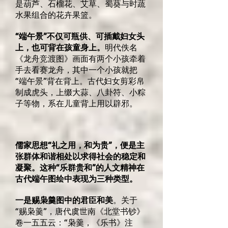
是葫芦、石榴花、艾草、蜀葵与时蔬
水果组合的花卉果篮。
“端午景”不仅可瓶供、可插戴妇女头
上，也可背在孩童身上。
明代佚名
《龙舟竞渡图》画面有两个小孩牵着
手去看赛龙舟，其中一个小孩就把
“端午景”背在背上。古代妇女剪彩帛
制成虎头，上缀大蒜、八卦符、小粽
子等物，系在儿童背上用以辟邪。
儒家思想“礼之用，和为贵”，便是主
张群体和谐相处以求得社会的稳定和
凝聚。这种“乐群贵和”的人文精神在
古代端午图绘中表现为三种类型。
一是赐枭羹图中的君臣和美
。关于
“赐枭羹”，唐代虞世南《北堂书钞》
卷一五五云：“枭羹，《乐书》注