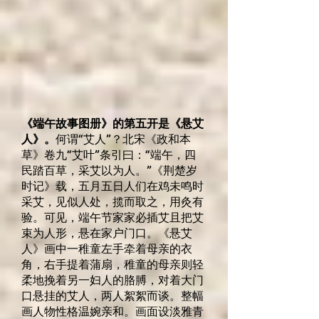
《端午故事图册》的第五开是《悬艾
人》。
何谓“艾人”？北宋《政和本
草》卷九“艾叶”条引曰：“端午，四
民踏百草，采艾以为人。”《荆楚岁
时记》载，五月五日人们在鸡未鸣时
采艾，见似人处，揽而取之，用灸有
验。可见，端午节家家必插艾且把艾
束为人形，悬在家户门口。《悬艾
人》画中一稚童左手牵着母亲的衣
角，右手提着蒲扇，稚童的母亲则轻
柔地挽着另一妇人的胳膊，对着大门
口悬挂的艾人，两人絮絮而谈。整幅
画人物性格温婉亲和。画面设淡雅青