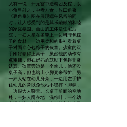
又有一说：开元宫中造粉团及粽，以
小角弓射之，中者方食，故曰角黍。
《裹角黍》图在展现端午风俗的同
时，让人感受到的是其乐融融的和睦
的家庭氛围。画面的主体是住宅后
院，一妇人坐在条凳上一边料理包粽
子的食材，一边用柔和的眼神看着桌
子对面专心包粽子的孩童。孩童的双
手刚好够得上桌子，虽然他的动作有
点粗拙，但在妈妈的鼓励下包得非常
认真。孩童旁边是一个幼儿，他还没
桌子高，但也站上小脚凳来帮忙。另
一妇人站在幼儿身旁，一边用左手护
住幼儿的背以免他站不稳摔下脚凳，
一边跟大人聊天。长桌子前面的空地
处，一妇人蹲在地上洗粽叶，一个幼
童蹲在边上帮忙，妇人微笑着给孩子
示范，孩子则扬起小脸专心地听着。
从景观上看，后院的水井、梧桐和棕
树呈三角型构图，空间上给人放松的