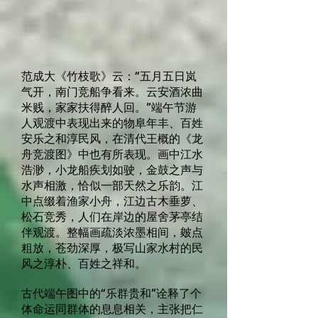
范成大《竹枝歌》云：“五月五日岚
气开，南门竞船争看来。云安酒浓曲
米贱，家家扶得醉人回。”端午节游
人观渡中表现出来的物阜年丰、百姓
安乐之和淳民风，在清代王概的《龙
舟竞渡图》中也有所表现。画中江水
浩渺，小龙船疾划如驶，金鼓之声与
水声相激，恰似一部天然之乐韵。江
中点缀着渔家小舟，江边古木垂萝、
松石竞秀，人们在岸边的屋舍茅亭结
伴观渡。整幅画疏淡浓墨相间，皴点
粗放，苍劲深厚，极写山家水村的民
风之淳朴、百姓之祥和。
古代端午图中的“乐群贵和”诠释了个
体命运同群体的息息相关，主张把仁