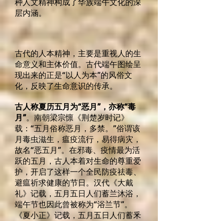
种人文精神构成了华族端午文化的深
层内涵。
古代的人本精神，主要是重视人的生
命意义和主体价值。古代端午图绘呈
现出来的正是“以人为本”的风俗文
化，反映了生命意识的传承。
古人称夏历五月为“恶月”，亦称“毒
月”
。南朝梁宗懔《荆楚岁时记》
载：“五月俗称恶月，多禁。”俗谓该
月毒虫滋生，瘟疫流行，易得病灾，
故名“恶五月”。在邪毒、疫情最为活
跃的五月，古人本着对生命的尊重爱
护，开启了这样一个全民防疫祛毒、
避瘟祈求健康的节日。汉代《大戴
礼》记载，五月五日人们蓄兰沐浴，
端午节也因此曾被称为“浴兰节”。
《夏小正》记载，五月五日人们蓄釆