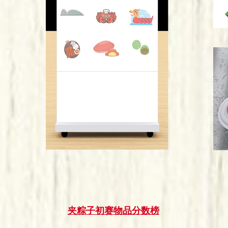
夹粽子初赛物品分数榜