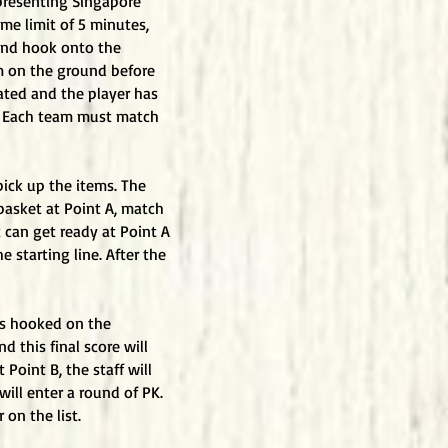
epresenting Singapore
me limit of 5 minutes,
 and hook onto the
em on the ground before
dated and the player has
me. Each team must match
ick up the items. The
basket at Point A, match
 can get ready at Point A
 starting line. After the
ns hooked on the
 this final score will
Point B, the staff will
will enter a round of PK.
on the list.