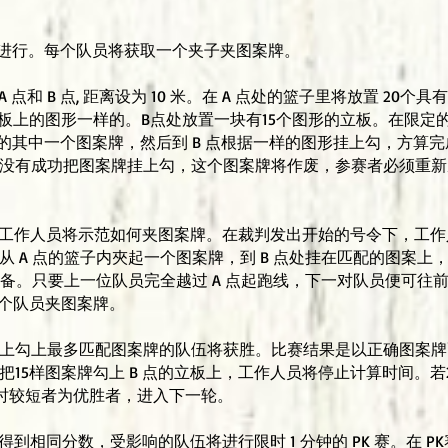
方式进行。每个队员将获取一个夹子夹图案牌。
 点和 B 点, 距离设为 10 米。在 A 点处的篮子里将放置 20
点立板上的图形一样的。B点处放置一块有15个图形的立板。在限定的
中的其中一个图案牌，然后到 B 点根据一样的图形挂上勾，方算
没有成功把图案牌挂上勾，这个图案牌将作废，参赛者必须重新
前，工作人员将示范如何夹图案牌。在裁判发出开始的号令下，工
 A 点的篮子内夾起一个图案牌，到 B 点处挂在匹配的图案上，
先准备。只要上一位队员完全越过 A 点起跑线，下一对队员便可往
 个队员夹图案牌。
钟。立板上勾上最多匹配图案牌的队伍将获胜。比赛结果是以正确图案
内把15样图案牌勾上 B 点的立板上，工作人员将停止计算时间。
计时较短者为优胜者，进入下一轮。
队伍得到相同分数，受影响的队伍将进行限时 1 分钟的 PK 赛。在 