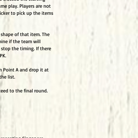
ame play. Players are not
icker to pick up the items
 shape of that item. The
mine if the team will
 stop the timing. If there
PK.
m Point A and drop it at
he list.
ceed to the final round.