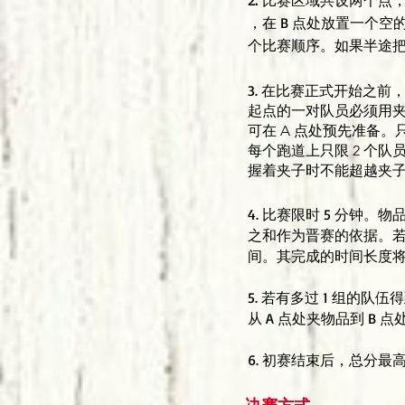
比赛区域共设两个点，即A
，在 B 点处放置一个空
个比赛顺序。如果半途把
3.
在比赛正式开始之前
起点的一对队员必须用夹
可在 A 点处预先准备
每个跑道上只限 2 个
握着夹子时不能超越夹
4. 比赛限时 5 分
之和作为晋赛的依据。若参
间。其完成的时间长度将用
5. 若有多过 1 组的队
从 A 点处夹物品到 B
6. 初赛结束后，总分最