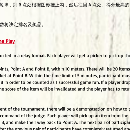
案牌，到 B 点处根据图形挂上勾，然后往回 A 点处。得分最高的
总数将决定排名及奖品。
me Play
cted in a relay format. Each player will get a picker to pick up th
ints, Point A and Point B, within 10 meters. There will be 20 items
et at Point B. Within the time limit of 5 minutes, participant mus
 B in order to be counted as 1 successful game run. If a player dr
he score of the item will be invalidated and the player has to retu
nt of the tournament, there will be a demonstration on how to p
 command of the judge. Each player will pick up an item from the
t B, and make their way back to Point A. The next pair of participa
er the previous pair of participants have completely returned an