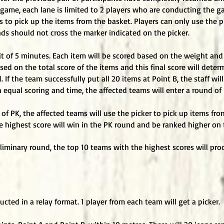
he game, each lane is limited to 2 players who are conducting the g
s to pick up the items from the basket. Players can only use the p
ds should not cross the marker indicated on the picker.
mit of 5 minutes. Each item will be scored based on the weight and
ased on the total score of the items and this final score will deter
 If the team successfully put all 20 items at Point B, the staff will
 equal scoring and time, the affected teams will enter a round of 
of PK, the affected teams will use the picker to pick up items fro
e highest score will win in the PK round and be ranked higher on t
eliminary round, the top 10 teams with the highest scores will pro
cted in a relay format. 1 player from each team will get a picker.