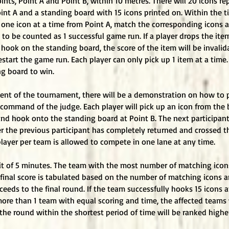
ints, Point A and Point B, within 10 metres. There will 20 icons r
int A and a standing board with 15 icons printed on. Within the ti
 one icon at a time from Point A, match the corresponding icons
 to be counted as 1 successful game run. If a player drops the it
o hook on the standing board, the score of the item will be invali
restart the game run. Each player can only pick up 1 item at a ti
ing board to win.
nt of the tournament, there will be a demonstration on how to p
 command of the judge. Each player will pick up an icon from the 
nd hook onto the standing board at Point B. The next participant
 the previous participant has completely returned and crossed the
 player per team is allowed to compete in one lane at any time.
imit of 5 minutes. The team with the most number of matching ico
final score is tabulated based on the number of matching icons and
eeds to the final round. If the team successfully hooks 15 icons at 
 more than 1 team with equal scoring and time, the affected teams 
he round within the shortest period of time will be ranked higher 