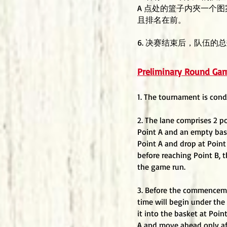
A 点处的篮子内夾一个图
且排名在前。
6. 决赛结束后，队伍的
Preliminary Round Ga
1. The tournament is condu
2. The lane comprises 2 po
Point A and an empty bask
Point A and drop at Point
before reaching Point B, t
the game run.
3. Before the commenceme
time will begin under the
it into the basket at Poin
A and move ahead only aft