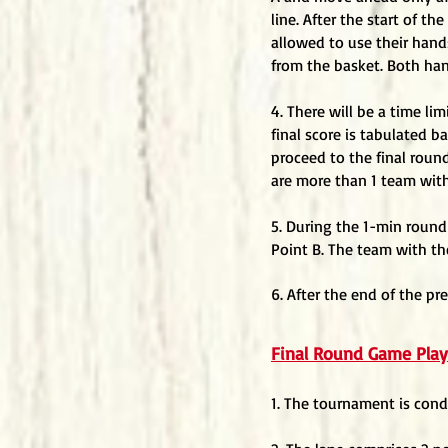
line. After the start of t
allowed to use their hand
from the basket. Both han
4. There will be a time li
final score is tabulated b
proceed to the final round.
are more than 1 team with
5. During the 1-min round 
Point B. The team with th
6. After the end of the pr
Final Round Game Play
1. The tournament is condu