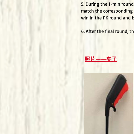
5. During the 1-min round 
match the corresponding i
win in the PK round and b
6. After the final round, 
照片——夹子