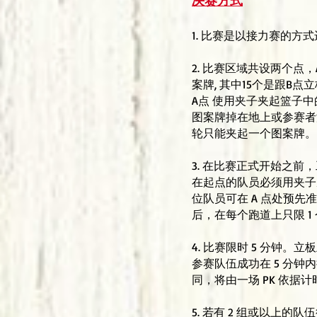
决赛方式
1. 比赛是以接力赛的
2. 比赛区域共设两个点，A
案牌, 其中15个是跟B
A点 使用夹子夹起篮子
图案牌掉在地上或参赛者
轮只能夹起一个图案牌。
3. 在比赛正式开始之
在起点的队员必须用夹子从
位队员可在 A 点处预
后，在每个跑道上只限 1
4. 比赛限时 5 分
参赛队伍成功在 5 分钟
同，将由一场 PK 依据
5. 若有 2 组或以上的