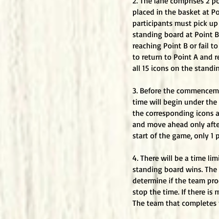
2. The lane comprises 2 po
placed in the basket at Po
participants must pick up
standing board at Point B
reaching Point B or fail t
to return to Point A and 
all 15 icons on the stand
3. Before the commenceme
time will begin under the
the corresponding icons a
and move ahead only after
start of the game, only 1
4. There will be a time l
standing board wins. The 
determine if the team proc
stop the time. If there is
The team that completes t