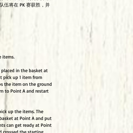
队伍将在 PK 赛获胜，并
e items.
 placed in the basket at
t pick up 1 item from
ops the item on the ground
rn to Point A and restart
ick up the items. The
 basket at Point A and put
nts can get ready at Point
d crossed the starting