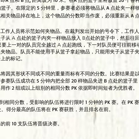
 点和 B 点, 距离设为 10 米。在A 点的篮子里将放置 20 
的篮子。在限定的 5 分钟里，参赛者必须将物品从 A 点处夹一样物
相关物品掉在地上，这个物品的分数即当作废，必须重新从 A 
，工作人员将示范如何夹物品。在裁判发出开始的号令下，工作
子从 A 点处的篮子内夾一样物品放入 B点处的篮子中，然后往回
。只要上一对的队员完全越过 A 点起跑线，下一对队员便可往前
队员夹物品。队员不能使用手从篮子拿起物品，只能用夹子从篮子
子上的标记。
钟。物品将因其形状不同或不同的重量而标有不同的分数。比赛结果是
赛队伍成功在 5 分钟内把全部 20 样物品夹进 B 点处的篮
作 2 组或以上组别的相同分数 PK 依据即时间短者为优胜者。
伍得到相同分数，受影响的队伍将进行限时 1 分钟的 PK 赛。在 PK
 点处。得分最高的队伍将在 PK 赛获胜，并且排名在前。
高的前 10 支队伍将晋级决赛。