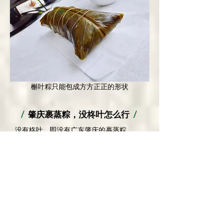
槲叶粽只能包成方方正正的形状
/
肇庆裹蒸粽，没柊叶怎么行
/
没有柊叶，即没有广东肇庆的裹蒸粽。
裹蒸粽远在秦朝即有记载，有「万粽之
王」的美称，是肇庆地区春节的传统食
物。
用肇庆特有的大柊叶包裹出来的裹蒸，不
仅清香，还能保鲜。清代屈大均的《广东
新语》记载：「有柊叶者，状如芭蕉叶，
湿时以裹角黍，干以包苴物，封缸口。盖