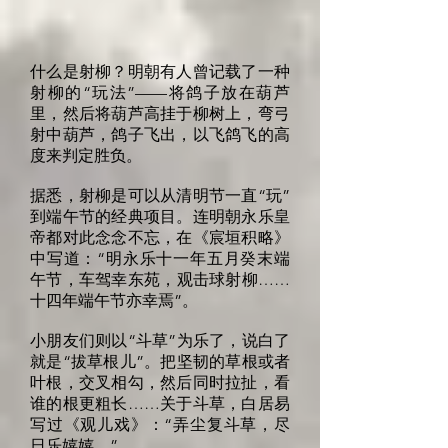
什么是射柳？明朝有人曾记载了一种
射柳的“玩法”——将鸽子放在葫芦
里，然后将葫芦高挂于柳树上，弯弓
射中葫芦，鸽子飞出，以飞鸽飞的高
度来判定胜负。
据悉，射柳是可以从清明节一直“玩”
到端午节的经典项目。连明朝永乐皇
帝都对此念念不忘，在《宸垣积略》
中写道：“明永乐十一年五月癸末端
午节，车驾幸东苑，观击球射柳……
十四年端午节亦幸焉”。
小朋友们则以“斗草”为乐了，说白了
就是“拔草根儿”。把坚韧的草根或者
叶根，交叉相勾，然后同时拉扯，看
谁的根更粗长……关于斗草，白居易
写过《观儿戏》：“弄尘复斗草，尽
日乐嬉嬉。”