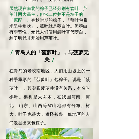
虽然现在南北的粽子已经分别有箬叶、芦
苇叶两大霸主，但它二位并不是粽子的
「原配」。
春秋时期的粽子，「菰叶包黍
米呈牛角状」，菰叶就是茭白叶。但茭白
有季节性，元代人们便用箬叶替代茭白，
到了明代才开始用芦苇叶。
/
青岛人的「菠萝叶」，与菠萝无
关
/
在青岛的老胶南地区，人们用山坡上的一
种手掌形的「菠萝叶」包粽子。说是「菠
萝叶」，其实跟菠萝并没有关系，本名叫
槲叶。槲树是大乔木，在我国河南、河
北、山东、山西等省山地都有分布。树
大，叶子也很大，难怪被鲁、豫地区的人
们发掘出来包粽子。