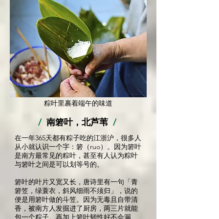
粽叶里裹着端午的味道
/
南箬叶，北芦苇
/
在一年365天都有粽子吃的江浙沪，很多人
从小就认识一个字：箬（ruo）。因为箬叶
是南方最常见的粽叶，甚至有人认为粽叶
与箬叶之间是可以划等号的。
箬叶的叶片又宽又长，唐诗里有一句「青
箬笠，绿蓑衣，斜风细雨不须归」，说的
便是用箬叶做的斗笠。因为无毒且自带清
香，被南方人发掘进了厨房，两三片就能
包一个粽子。再加上箬叶韧性好不会漏