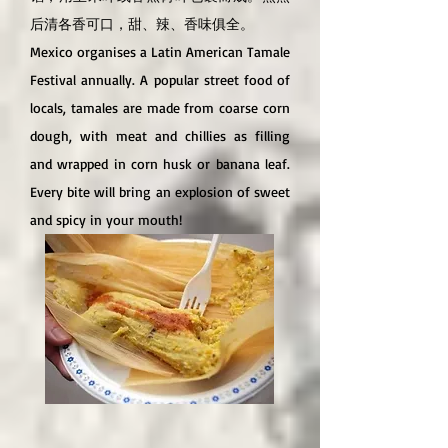
后清各香可口，甜、辣、香味俱全。
Mexico organises a Latin American Tamale
Festival annually. A popular street food of
locals, tamales are made from coarse corn
dough, with meat and chillies as filling
and wrapped in corn husk or banana leaf.
Every bite will bring an explosion of sweet
and spicy in your mouth!