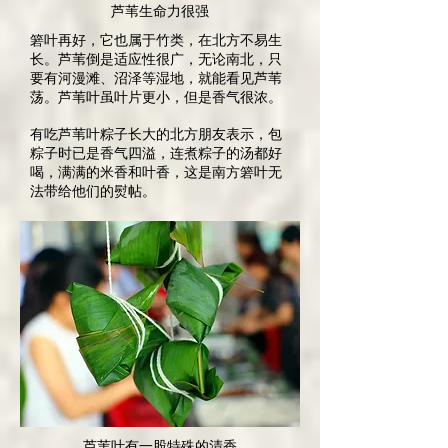
芦苇生命力很强
箬叶再好，它也属于竹类，在北方不易生
长。芦苇倒是适应性很广，无论南北，只
要有河漫滩、沼泽等湿地，就能看见芦苇
荡。芦苇叶虽叶片更小，但是香气很浓。
有吃芦苇叶粽子长大的北方朋友表示，包
粽子时已是香气四溢，连煮粽子的汤都好
喝，满满的米香和叶香，这是南方箬叶无
法带给他们的熨帖。
芦苇叶有一股特殊的清香