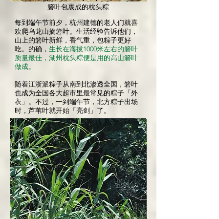
箬叶包裹成的枕头粽
每到端午节前夕，杭州建德的老人们就喜
欢爬乌龙山摘箬叶。生活经验告诉他们，
山上的箬叶新鲜，香气重，包粽子更好
吃。的确，
生长在海拔1000米左右的箬叶
质量最佳，湖州枕头粽便是用的高山箬叶
做成。
随着江浙派粽子从南到北渗透全国，箬叶
也成为全国各大超市里最常见的粽子「外
衣」。不过，一到端午节，北方粽子出场
时，芦苇叶就开始「亮剑」了。