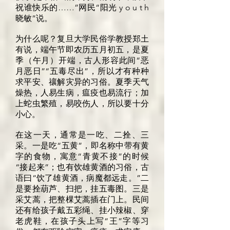
祝谁快乐的……”网民“阳光 y o u t h
晓敏”说。
为什么呢？复旦大学民俗学教授郑土
有说，端午节即农历五月初五，是夏
季（午月）开端，古人形容此间“恶
月恶日”“五毒尽出”，所以才有种种
求平安、禳解灾异的习俗。夏季天气
燥热，人易生病，瘟疫也易流行；加
上蛇虫繁殖，易咬伤人，所以要十分
小心。
在这一天，通常是一吃、二拴、三
采。一是吃“五黄”，即名称中带有黄
字的食物，寓意“青黄不接”的时候
“接起来”；也有饮雄黄酒的习俗，古
语曰“饮了雄黄酒，病魔都远走。”二
是要拴葫芦、扫把，挂五毒图。三是
采艾蒿，把整棵艾蒿插在门上。民间
还有给孩子戴五彩绳、挂小辣椒、穿
老虎鞋，在孩子头上写“王”字等习