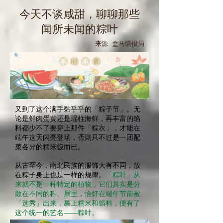
今天不谈咸甜，聊聊那些
闻所未闻的粽叶
来源 盒马情报局
又到了这个满手黏乎乎的「粽子节」。无
论是鲜肉蛋黄还是瑶柱海鲜，再丰富的馅
料都少不了要穿上那件「粽衣」，才能在
端午这天闪亮登场，否则只不过是一团配
菜各异的糯米饭而已。
从古至今，南北民族的服饰大有不同，放
在粽子身上也是一样的规律。
「粽叶」从
来就不是一种特定的植物，它们其实是分
散在不同的科、属里，恰好在端午节前被
「选秀」出来，裹上糯米和馅料，便有了
这个统一的艺名——粽叶。